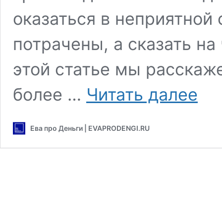
оказаться в неприятной 
потрачены, а сказать на
этой статье мы расскаж
Как
более …
Читать далее
накопи
деньги
с
Ева про Деньги | EVAPRODENGI.RU
зарпла
—
рабочи
метод