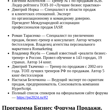
Евгений Колотилов — Тренер № 1 по продажам B2B.
Лидер рейтинга ТОП-10 «Лучшие бизнес практики»
Дмитрий Норка — Специалист в области продаж
и клиентских отношений. Эксперт
по организационному и командному доверию.
Президент Международной ассоциации
профессионалов продаж IASP.
Роман Тарасенко — Специалист по увеличению
продаж, бизнес-тренер и консультант. Автор четырех
бестселлеров. Владелец агентства персонального
маркетинга Romarketing
Владимир Якуба — Самый известный «реалити бизнес-
тренер» в России. Провел обучение в 143 городах, 19
странах. Автор 14 книг.
Дмитрий Ткаченко — Тренер по продажам с 2002-ого
года. ТОП лучших тренеров РФ по продажам. Автор 5
книг-бестселлеров
Настасья Белочкина — Ведущий эксперт по скриптам
продаж, предприниматель. Сооснователь компании
HyperScript.
Полный список спикеров на официальном сайте форума
—
https://pg2024.ru/#2
Программа Бизнес Форума Продажи.