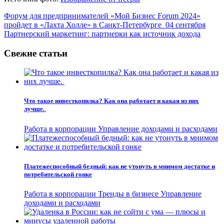
Навигация
Форум для предпринимателей «Мой Бизнес Forum 2024»
пройдет в «Лахта Холле» в Санкт-Петербурге 04 сентября
по
Партнерский маркетинг: партнерки как источник дохода
записям
Свежие статьи
Что такое инвесткопилка? Как она работает и какая из них
лучше.
Работа в корпорации
Управление доходами и расходами
Платежеспособный бедный: как не утонуть в мнимом достатке и
потребительской гонке
Работа в корпорации
Тренды в бизнесе
Управление
доходами и расходами