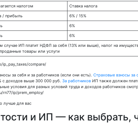
лагается налогом
Ставка налога
а / прибыль
6% / 15%
ль
6%
ль
6%
м случае ИП платит НДФЛ за себя (13% или выше), налог на имущест
 проданные товары или услуги
p/ip_pay_taxes/compare/
осы за себя и за работников (если они есть).
Страховые взносы за 
% с доходов выше 300 000 руб.
За работников
ИП также должен плат
льные условия для разных условий труда и доходов работников смотр
u/rn77/ip/prem_employ/
ости и ИП — как выбрать, 