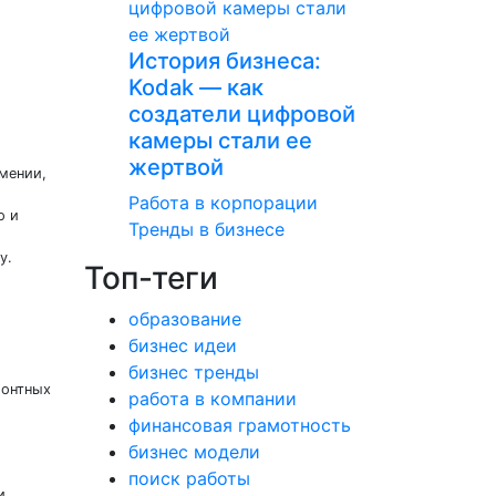
История бизнеса:
Kodak — как
создатели цифровой
камеры стали ее
жертвой
мении,
Работа в корпорации
о и
Тренды в бизнесе
ду.
Топ-теги
образование
бизнес идеи
бизнес тренды
монтных
работа в компании
финансовая грамотность
бизнес модели
поиск работы
и