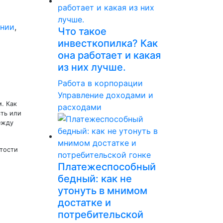
ании
,
Что такое
инвесткопилка? Как
она работает и какая
из них лучше.
Работа в корпорации
Управление доходами и
. Как
расходами
сть или
ежду
ятости
Платежеспособный
бедный: как не
утонуть в мнимом
достатке и
потребительской