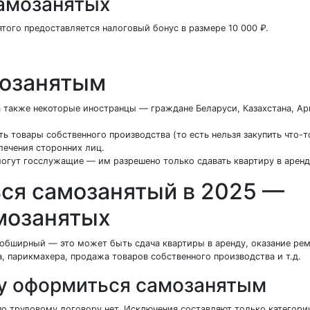
самозанятых
ятого предоставляется налоговый бонус в размере 10 000 ₽.
мозанятым
а также некоторые иностранцы — граждане Беларуси, Казахстана, Ар
ь товары собственного производства (то есть нельзя закупить что-т
лечения сторонних лиц.
могут госслужащие — им разрешено только сдавать квартиру в арен
ся самозанятый в 2025 —
амозанятых
 обширный — это может быть сдача квартиры в аренду, оказание ре
а, парикмахера, продажа товаров собственного производства и т.д.
у оформиться самозанятым
о трудовому договору нет. Исключения составляют только категори