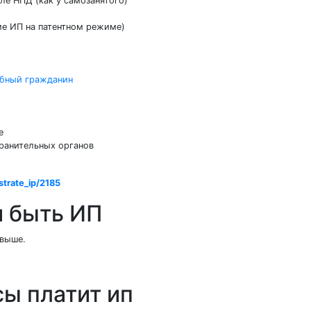
е НПД (как у самозанятого)
ме ИП на патентном режиме)
бный гражданин
е
хранительных органов
strate_ip/2185
и быть ИП
 выше.
сы платит ип