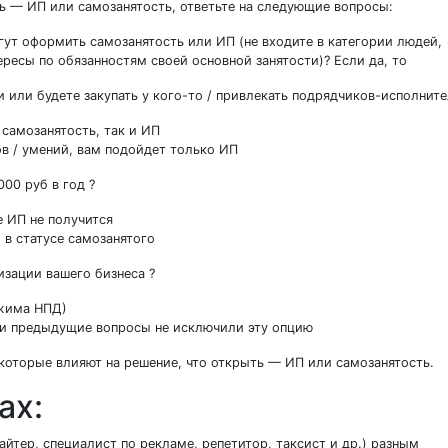
ть — ИП или самозанятость, ответьте на следующие вопросы:
гут оформить самозанятость или ИП (не входите в категории людей,
ресы по обязанностям своей основной занятости)? Если да, то
и или будете закупать у кого-то / привлекать подрядчиков-исполнит
 самозанятость, так и ИП
ов / умений, вам подойдет только ИП
000 руб в год ?
е ИП не получится
 в статусе самозанятого
низации вашего бизнеса ?
режима НПД)
сли предыдущие вопросы не исключили эту опцию
 которые влияют на решение, что открыть — ИП или самозанятость.
ах:
айтер, специалист по рекламе, репетитор, таксист и др.) разным