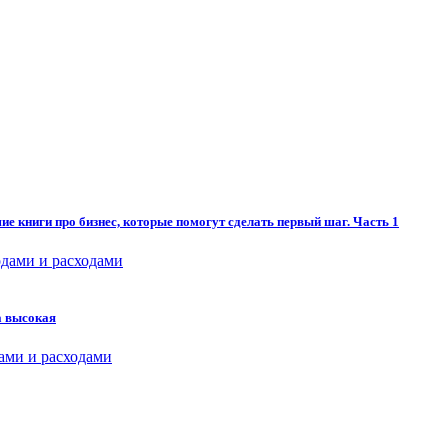
ие книги про бизнес, которые помогут сделать первый шаг. Часть 1
дами и расходами
на высокая
ами и расходами