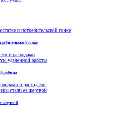
требительской гонке
ами и расходами
ой работы
оходами и расходами
е жертвой