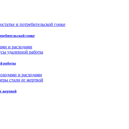
требительской гонке
ами и расходами
ой работы
оходами и расходами
е жертвой