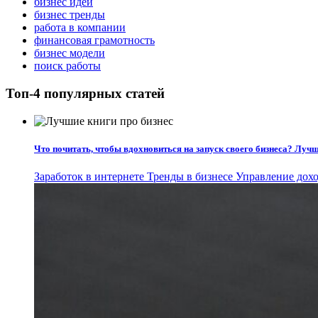
бизнес идеи
бизнес тренды
работа в компании
финансовая грамотность
бизнес модели
поиск работы
Топ-4 популярных статей
Что почитать, чтобы вдохновиться на запуск своего бизнеса? Лучш
Заработок в интернете
Тренды в бизнесе
Управление дохо