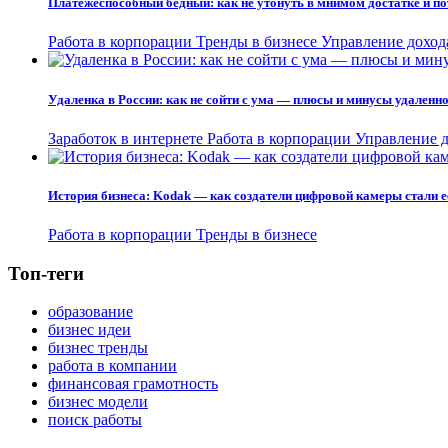
Платежеспособный бедный: как не утонуть в мнимом достатке и по
Работа в корпорации
Тренды в бизнесе
Управление доход
Удаленка в России: как не сойти с ума — плюсы и минусы удаленн
Заработок в интернете
Работа в корпорации
Управление д
История бизнеса: Kodak — как создатели цифровой камеры стали е
Работа в корпорации
Тренды в бизнесе
Топ-теги
образование
бизнес идеи
бизнес тренды
работа в компании
финансовая грамотность
бизнес модели
поиск работы