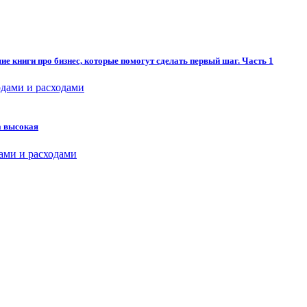
ие книги про бизнес, которые помогут сделать первый шаг. Часть 1
дами и расходами
на высокая
ами и расходами