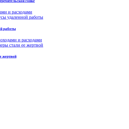
требительской гонке
ами и расходами
ой работы
оходами и расходами
е жертвой