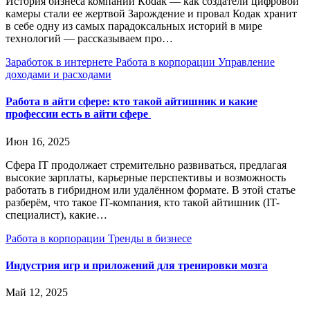
История бизнеса компании Кodak — как создатели цифровой
камеры стали ее жертвой Зарождение и провал Кодак хранит
в себе одну из самых парадоксальных историй в мире
технологий — рассказываем про…
Заработок в интернете
Работа в корпорации
Управление
доходами и расходами
Работа в айти сфере: кто такой айтишник и какие
профессии есть в айти сфере
Июн 16, 2025
Сфера IT продолжает стремительно развиваться, предлагая
высокие зарплаты, карьерные перспективы и возможность
работать в гибридном или удалённом формате. В этой статье
разберём, что такое IT-компания, кто такой айтишник (IT-
специалист), какие…
Работа в корпорации
Тренды в бизнесе
Индустрия игр и приложений для тренировки мозга
Май 12, 2025