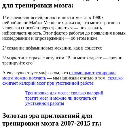
для тренировки мозга:
1/ исследования нейропластичности мозга: в 1980х
нейробиолог Майкл Мерцених доказал, что мозг взрослого
человека способен перестраиваться — показывать
нейропластичность. Этот фактор работал до появления новых
исследований и опровержений — об этом ниже.
2/ создание дофаминовых механик, как в соцсетях
3/ маркетинг страха с лозунгом “Ваш мозг стареет — срочно
тренируйте его”
А еще существует миф о том, что
с помощью тренировки
мозга можно похудеть
— мы написали статью о том,
сколько
сжигает калорий мозг при умственной работе
:
Тренировка для мозга: сколько калорий
тратит мозг и можно ли похудеть от
умственной работы
Золотая эра приложений для
тренировки мозга 2007-2015 гг.: