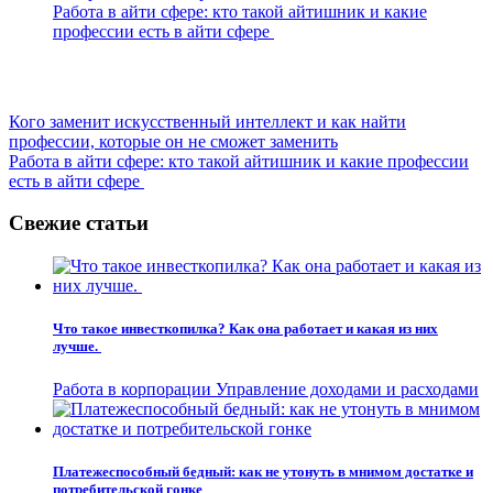
Работа в айти сфере: кто такой айтишник и какие
профессии есть в айти сфере
Навигация
Кого заменит искусственный интеллект и как найти
профессии, которые он не сможет заменить
по
Работа в айти сфере: кто такой айтишник и какие профессии
записям
есть в айти сфере
Свежие статьи
Что такое инвесткопилка? Как она работает и какая из них
лучше.
Работа в корпорации
Управление доходами и расходами
Платежеспособный бедный: как не утонуть в мнимом достатке и
потребительской гонке