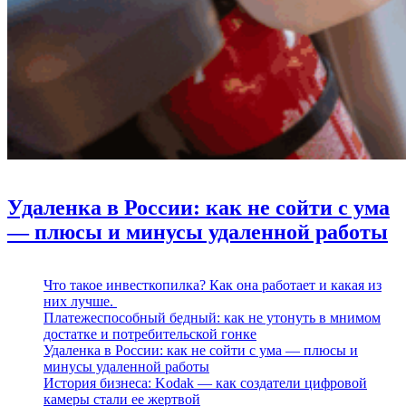
Удаленка в России: как не сойти с ума
— плюсы и минусы удаленной работы
Что такое инвесткопилка? Как она работает и какая из
них лучше.
Платежеспособный бедный: как не утонуть в мнимом
достатке и потребительской гонке
Удаленка в России: как не сойти с ума — плюсы и
минусы удаленной работы
История бизнеса: Kodak — как создатели цифровой
камеры стали ее жертвой