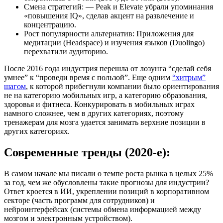
Смена стратегий: — Peak и Elevate убрали упоминания
«повышения IQ», сделав акцент на развлечение и
концентрацию.
Рост популярности альтернатив: Приложения для
медитации (Headspace) и изучения языков (Duolingo)
перехватили аудиторию.
После 2016 года индустрия перешла от лозунга “сделай себя
умнее” к “проведи время с пользой”. Еще одним
“хитрым”
шагом
, к которой прибегнули компании было ориентирования
не на категорию мобильных игр, а категорию образования,
здоровья и фитнеса. Конкурировать в мобильных играх
намного сложнее, чем в других категориях, поэтому
тренажерам для мозга удается занимать верхние позиции в
других категориях.
Современные тренды (2020-е):
В самом начале мы писали о темпе роста рынка в целых 25%
за год, чем же обусловлены такие прогнозы для индустрии?
Ответ кроется в ИИ, укреплении позиций в корпоративном
секторе (часть программ для сотрудников) и
нейроинтерфейсах (системы обмена информацией между
мозгом и электронным устройством).