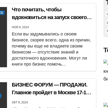
Что почитать, чтобы
СЕ
вдохновиться на запуск своего
бизнеса? Лучшие книги про
НОЯ 9, 2024
бизнес, которые помогут сделать
Если вы задумывались о своем
первый шаг. Часть 1
бизнесе, скорее всего, одна из причин,
почему вы еще не владеете своим
Т
бизнесом — отсутствие знаний и
достаточного вдохновения. Могут ли
книги про бизнес помочь…
БИЗНЕС ФОРУМ — ПРОДАЖИ.
Главное пройдет в Москве 17-18
октября 2024
ОКТ 9, 2024